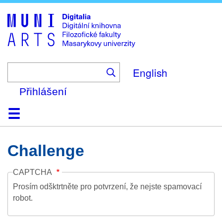
Skip
to
main
content
English
Přihlášení
Domů
Kolekce
Prohlížení
Vyhledávání
O platformě
Nápověda
Kontakt
Digitalia
Challenge
CAPTCHA
Prosím odšktrtněte pro potvrzení, že nejste spamovací
robot.