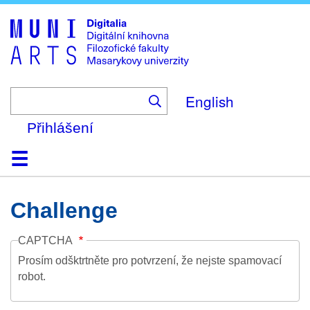
Skip
to
main
content
English
Přihlášení
Domů
Kolekce
Prohlížení
Vyhledávání
O platformě
Nápověda
Kontakt
Digitalia
Challenge
CAPTCHA
Prosím odšktrtněte pro potvrzení, že nejste spamovací
robot.