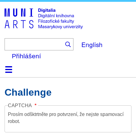
Skip
to
main
content
English
Přihlášení
Domů
Kolekce
Prohlížení
Vyhledávání
O platformě
Nápověda
Kontakt
Digitalia
Challenge
CAPTCHA
Prosím odšktrtněte pro potvrzení, že nejste spamovací
robot.