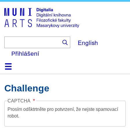
Skip
to
main
content
English
Přihlášení
Domů
Kolekce
Prohlížení
Vyhledávání
O platformě
Nápověda
Kontakt
Digitalia
Challenge
CAPTCHA
Prosím odšktrtněte pro potvrzení, že nejste spamovací
robot.