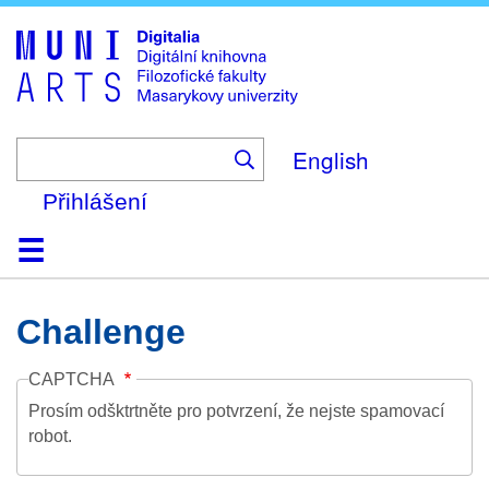
Skip
to
main
content
English
Přihlášení
Domů
Kolekce
Prohlížení
Vyhledávání
O platformě
Nápověda
Kontakt
Digitalia
Challenge
CAPTCHA
Prosím odšktrtněte pro potvrzení, že nejste spamovací
robot.