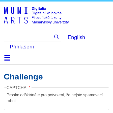
Skip
to
main
content
English
Přihlášení
Domů
Kolekce
Prohlížení
Vyhledávání
O platformě
Nápověda
Kontakt
Digitalia
Challenge
CAPTCHA
Prosím odšktrtněte pro potvrzení, že nejste spamovací
robot.