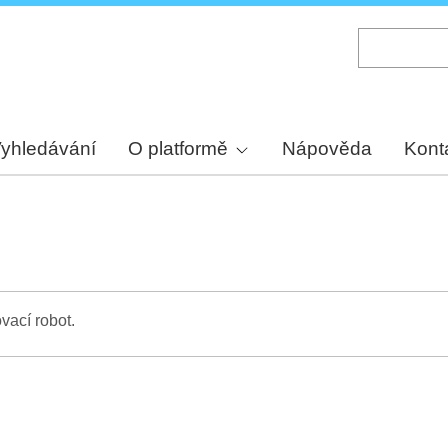
Skip
to
main
content
yhledávání
O platformě
Nápověda
Kont
vací robot.