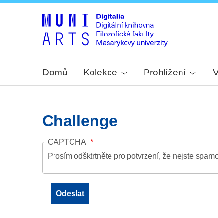
Domů
Kolekce
Prohlížení
V
Challenge
CAPTCHA
Prosím odšktrtněte pro potvrzení, že nejste spamo