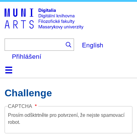
Skip
to
main
content
English
Přihlášení
Domů
Kolekce
Prohlížení
Vyhledávání
O platformě
Nápověda
Kontakt
Digitalia
Challenge
CAPTCHA
Prosím odšktrtněte pro potvrzení, že nejste spamovací
robot.