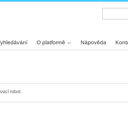
Skip
to
main
content
yhledávání
O platformě
Nápověda
Kont
vací robot.