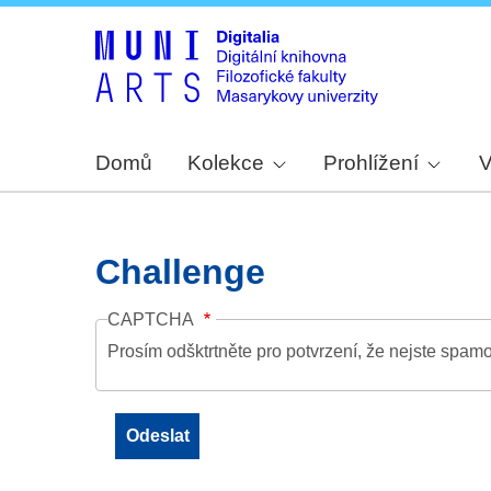
Domů
Kolekce
Prohlížení
V
Challenge
CAPTCHA
Prosím odšktrtněte pro potvrzení, že nejste spamo