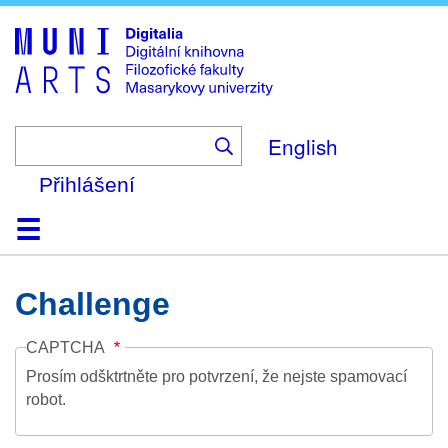
Skip
to
main
content
English
Přihlášení
Domů
Kolekce
Prohlížení
Vyhledávání
O platformě
Nápověda
Kontakt
Digitalia
Challenge
CAPTCHA
Prosím odšktrtněte pro potvrzení, že nejste spamovací
robot.