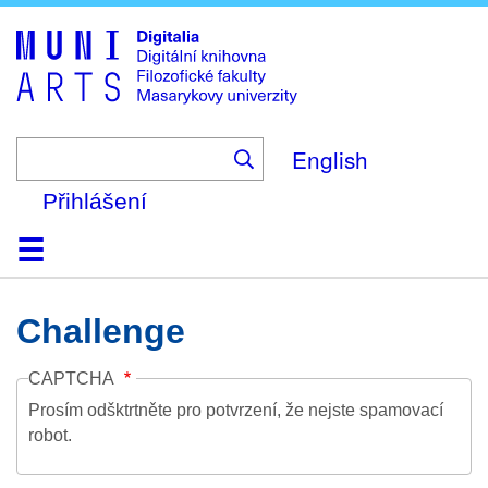
Skip
to
main
content
English
Přihlášení
Domů
Kolekce
Prohlížení
Vyhledávání
O platformě
Nápověda
Kontakt
Digitalia
Challenge
CAPTCHA
Prosím odšktrtněte pro potvrzení, že nejste spamovací
robot.