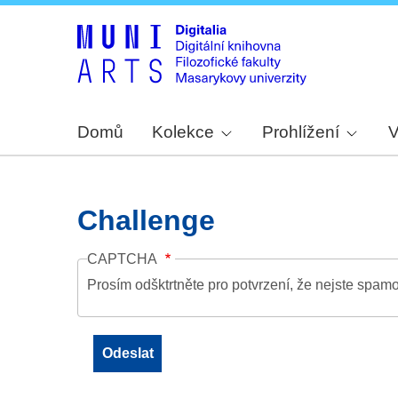
Domů
Kolekce
Prohlížení
V
Challenge
CAPTCHA
Prosím odšktrtněte pro potvrzení, že nejste spamo