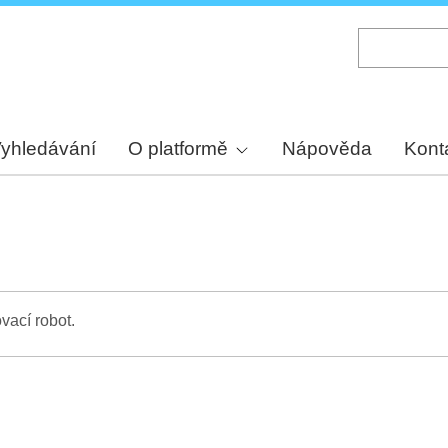
Skip
to
main
content
yhledávání
O platformě
Nápověda
Kont
vací robot.