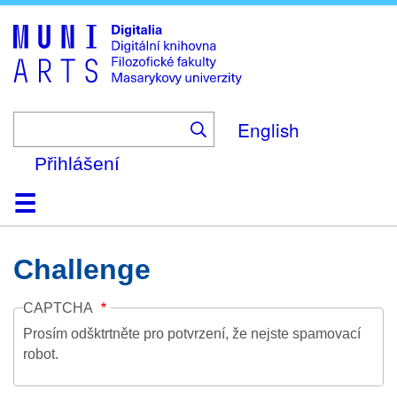
Skip
to
main
content
English
Přihlášení
Domů
Kolekce
Prohlížení
Vyhledávání
O platformě
Nápověda
Kontakt
Digitalia
Challenge
CAPTCHA
Prosím odšktrtněte pro potvrzení, že nejste spamovací
robot.