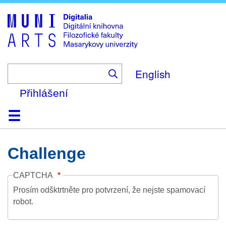
Skip
to
main
content
English
Přihlášení
Domů
Kolekce
Prohlížení
Vyhledávání
O platformě
Nápověda
Kontakt
Digitalia
Challenge
CAPTCHA
Prosím odšktrtněte pro potvrzení, že nejste spamovací
robot.