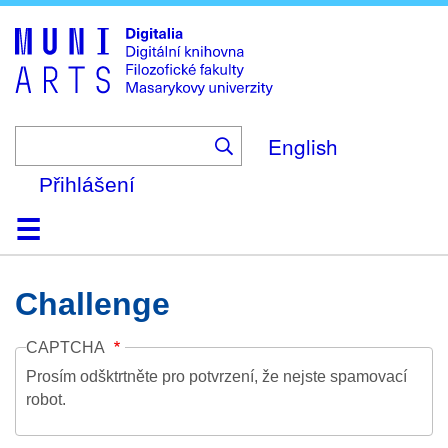
Skip
to
main
content
English
Přihlášení
Domů
Kolekce
Prohlížení
Vyhledávání
O platformě
Nápověda
Kontakt
Digitalia
Challenge
CAPTCHA
Prosím odšktrtněte pro potvrzení, že nejste spamovací
robot.