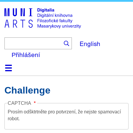
Skip
to
main
content
English
Přihlášení
Domů
Kolekce
Prohlížení
Vyhledávání
O platformě
Nápověda
Kontakt
Digitalia
Challenge
CAPTCHA
Prosím odšktrtněte pro potvrzení, že nejste spamovací
robot.