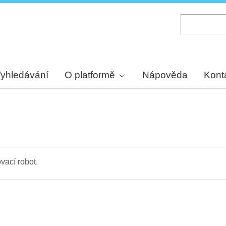
Skip
to
main
content
yhledávání
O platformě
Nápověda
Kont
vací robot.