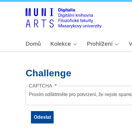
Domů
Kolekce
Prohlížení
V
Challenge
CAPTCHA
Prosím odšktrtněte pro potvrzení, že nejste spamo