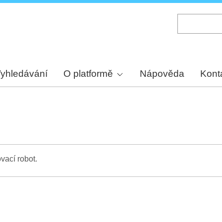
Skip
to
main
content
yhledávání
O platformě
Nápověda
Kont
vací robot.