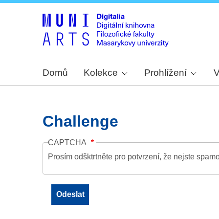
Domů
Kolekce
Prohlížení
V
Challenge
CAPTCHA
Prosím odšktrtněte pro potvrzení, že nejste spamo