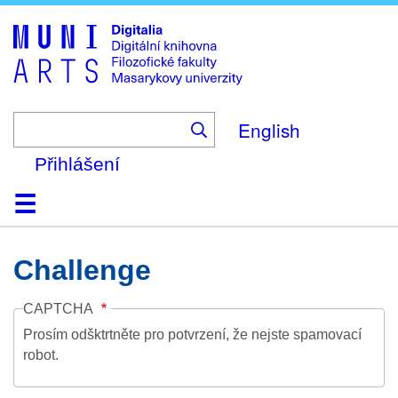
Skip
to
main
content
English
Přihlášení
Domů
Kolekce
Prohlížení
Vyhledávání
O platformě
Nápověda
Kontakt
Digitalia
Challenge
CAPTCHA
Prosím odšktrtněte pro potvrzení, že nejste spamovací
robot.