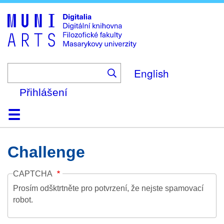
Skip
to
main
content
English
Přihlášení
Domů
Kolekce
Prohlížení
Vyhledávání
O platformě
Nápověda
Kontakt
Digitalia
Challenge
CAPTCHA
Prosím odšktrtněte pro potvrzení, že nejste spamovací
robot.