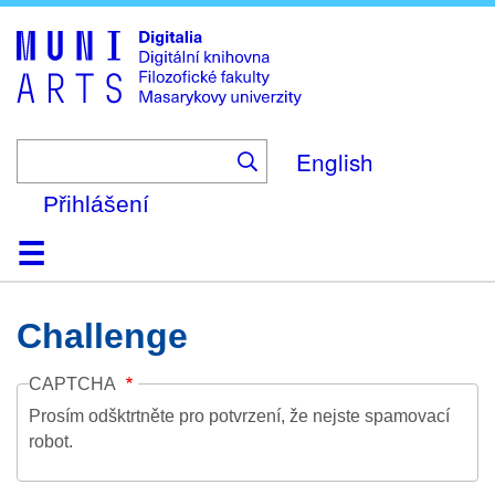
Skip
to
main
content
English
Přihlášení
Domů
Kolekce
Prohlížení
Vyhledávání
O platformě
Nápověda
Kontakt
Digitalia
Challenge
CAPTCHA
Prosím odšktrtněte pro potvrzení, že nejste spamovací
robot.