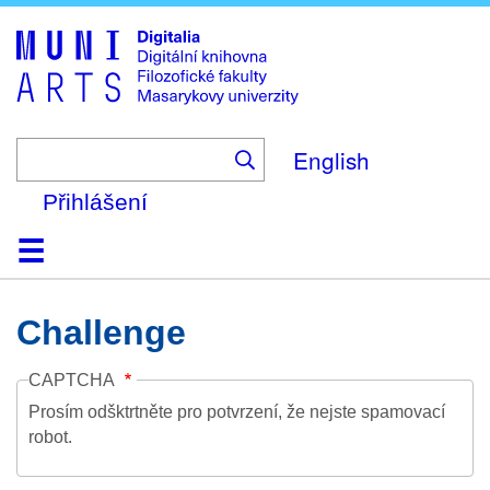
Skip
to
main
content
English
Přihlášení
Domů
Kolekce
Prohlížení
Vyhledávání
O platformě
Nápověda
Kontakt
Digitalia
Challenge
CAPTCHA
Prosím odšktrtněte pro potvrzení, že nejste spamovací
robot.