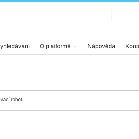
Skip
to
main
content
yhledávání
O platformě
Nápověda
Kont
vací robot.