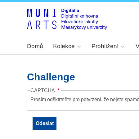
Domů
Kolekce
Prohlížení
V
Challenge
CAPTCHA
Prosím odšktrtněte pro potvrzení, že nejste spamo