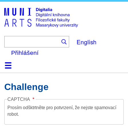
Skip
to
main
content
English
Přihlášení
Domů
Kolekce
Prohlížení
Vyhledávání
O platformě
Nápověda
Kontakt
Digitalia
Challenge
CAPTCHA
Prosím odšktrtněte pro potvrzení, že nejste spamovací
robot.