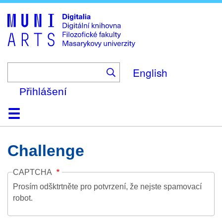
Skip
to
main
content
English
Přihlášení
Domů
Kolekce
Prohlížení
Vyhledávání
O platformě
Nápověda
Kontakt
Digitalia
Challenge
CAPTCHA
Prosím odšktrtněte pro potvrzení, že nejste spamovací
robot.