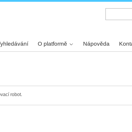
Skip
to
main
content
yhledávání
O platformě
Nápověda
Kont
vací robot.