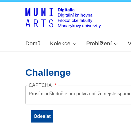
Domů
Kolekce
Prohlížení
V
Challenge
CAPTCHA
Prosím odšktrtněte pro potvrzení, že nejste spamo