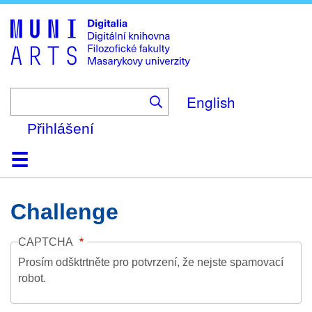
Skip
to
main
content
English
Přihlášení
Domů
Kolekce
Prohlížení
Vyhledávání
O platformě
Nápověda
Kontakt
Digitalia
Challenge
CAPTCHA
Prosím odšktrtněte pro potvrzení, že nejste spamovací
robot.