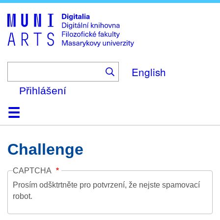
Skip
to
main
content
English
Přihlášení
Domů
Kolekce
Prohlížení
Vyhledávání
O platformě
Nápověda
Kontakt
Digitalia
Challenge
CAPTCHA
Prosím odšktrtněte pro potvrzení, že nejste spamovací
robot.