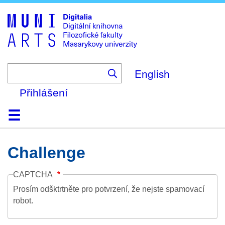
Skip
to
main
content
English
Přihlášení
Domů
Kolekce
Prohlížení
Vyhledávání
O platformě
Nápověda
Kontakt
Digitalia
Challenge
CAPTCHA
Prosím odšktrtněte pro potvrzení, že nejste spamovací
robot.