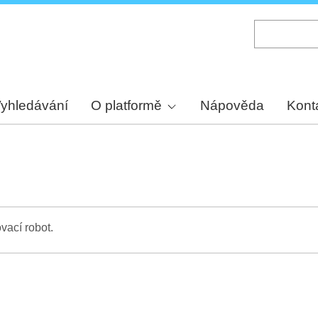
Skip
to
main
content
yhledávání
O platformě
Nápověda
Kont
vací robot.