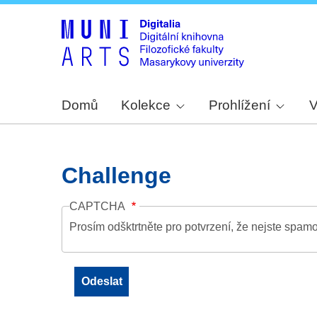
Domů
Kolekce
Prohlížení
V
Challenge
CAPTCHA
Prosím odšktrtněte pro potvrzení, že nejste spamo