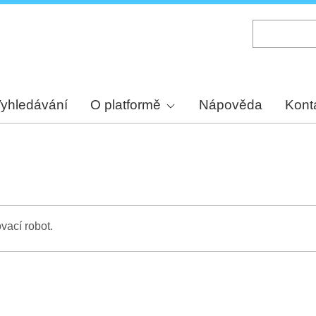
Skip
to
main
content
yhledávání
O platformě
Nápověda
Kont
vací robot.