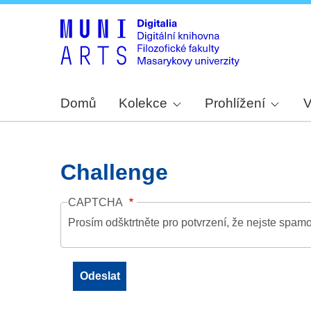
Domů
Kolekce
Prohlížení
V
Challenge
CAPTCHA
Prosím odšktrtněte pro potvrzení, že nejste spamo