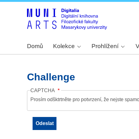
Domů
Kolekce
Prohlížení
V
Challenge
CAPTCHA
Prosím odšktrtněte pro potvrzení, že nejste spamo