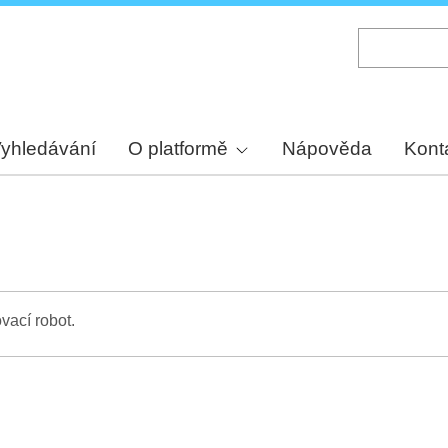
Skip
to
main
content
yhledávání
O platformě
Nápověda
Kont
vací robot.