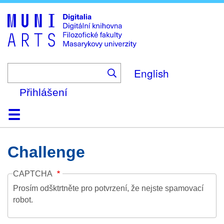
Skip
to
main
content
English
Přihlášení
Domů
Kolekce
Prohlížení
Vyhledávání
O platformě
Nápověda
Kontakt
Digitalia
Challenge
CAPTCHA
Prosím odšktrtněte pro potvrzení, že nejste spamovací
robot.