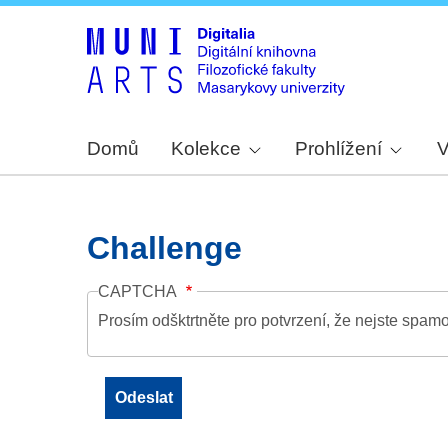
Domů
Kolekce
Prohlížení
V
Challenge
CAPTCHA
Prosím odšktrtněte pro potvrzení, že nejste spamo