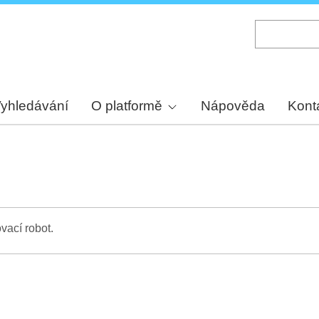
Skip
to
main
content
yhledávání
O platformě
Nápověda
Kont
vací robot.