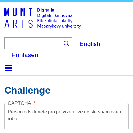
Skip
to
main
content
English
Přihlášení
Domů
Kolekce
Prohlížení
Vyhledávání
O platformě
Nápověda
Kontakt
Digitalia
Challenge
CAPTCHA
Prosím odšktrtněte pro potvrzení, že nejste spamovací
robot.