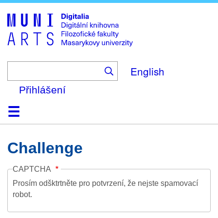
Skip
to
main
content
English
Přihlášení
Domů
Kolekce
Prohlížení
Vyhledávání
O platformě
Nápověda
Kontakt
Digitalia
Challenge
CAPTCHA
Prosím odšktrtněte pro potvrzení, že nejste spamovací
robot.