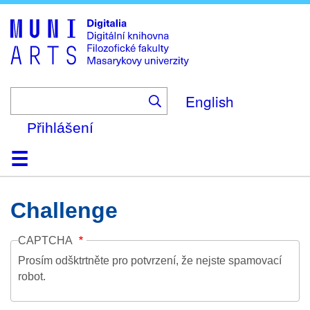
Skip
to
main
content
English
Přihlášení
Domů
Kolekce
Prohlížení
Vyhledávání
O platformě
Nápověda
Kontakt
Digitalia
Challenge
CAPTCHA
Prosím odšktrtněte pro potvrzení, že nejste spamovací
robot.