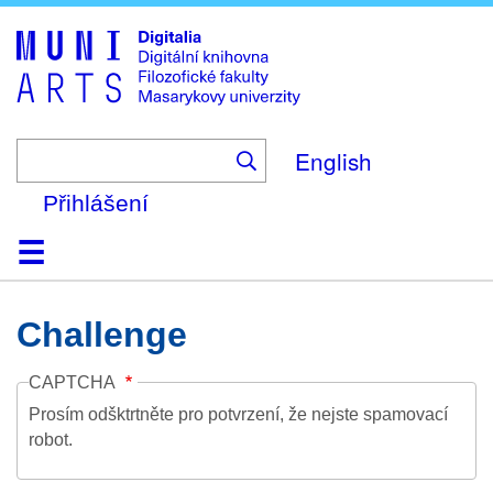
Skip
to
main
content
English
Přihlášení
Domů
Kolekce
Prohlížení
Vyhledávání
O platformě
Nápověda
Kontakt
Digitalia
Challenge
CAPTCHA
Prosím odšktrtněte pro potvrzení, že nejste spamovací
robot.