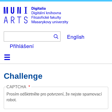
Skip
to
main
content
English
Přihlášení
Domů
Kolekce
Prohlížení
Vyhledávání
O platformě
Nápověda
Kontakt
Digitalia
Challenge
CAPTCHA
Prosím odšktrtněte pro potvrzení, že nejste spamovací
robot.