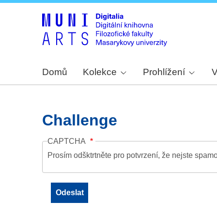
Domů
Kolekce
Prohlížení
V
Challenge
CAPTCHA
Prosím odšktrtněte pro potvrzení, že nejste spamo