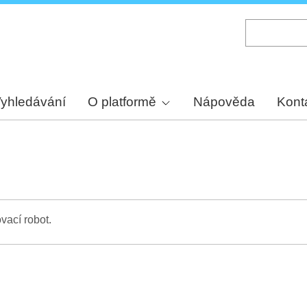
Skip
to
main
content
yhledávání
O platformě
Nápověda
Kont
vací robot.