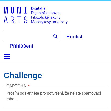
Skip
to
main
content
English
Přihlášení
Domů
Kolekce
Prohlížení
Vyhledávání
O platformě
Nápověda
Kontakt
Digitalia
Challenge
CAPTCHA
Prosím odšktrtněte pro potvrzení, že nejste spamovací
robot.