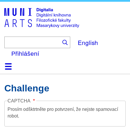
Skip
to
main
content
English
Přihlášení
Domů
Kolekce
Prohlížení
Vyhledávání
O platformě
Nápověda
Kontakt
Digitalia
Challenge
CAPTCHA
Prosím odšktrtněte pro potvrzení, že nejste spamovací
robot.