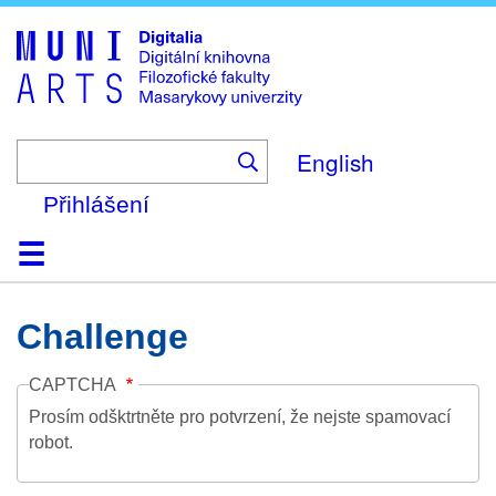
Skip
to
main
content
English
Přihlášení
Domů
Kolekce
Prohlížení
Vyhledávání
O platformě
Nápověda
Kontakt
Digitalia
Challenge
CAPTCHA
Prosím odšktrtněte pro potvrzení, že nejste spamovací
robot.