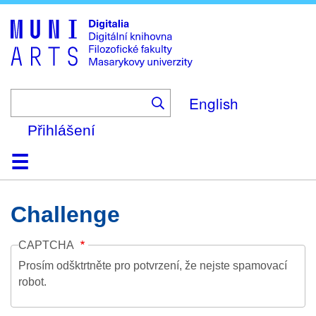
Skip
to
main
content
English
Přihlášení
Domů
Kolekce
Prohlížení
Vyhledávání
O platformě
Nápověda
Kontakt
Digitalia
Challenge
CAPTCHA
Prosím odšktrtněte pro potvrzení, že nejste spamovací
robot.