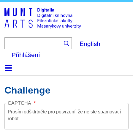
Skip
to
main
content
English
Přihlášení
Domů
Kolekce
Prohlížení
Vyhledávání
O platformě
Nápověda
Kontakt
Digitalia
Challenge
CAPTCHA
Prosím odšktrtněte pro potvrzení, že nejste spamovací
robot.