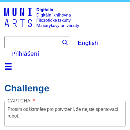
Skip
to
main
content
English
Přihlášení
Domů
Kolekce
Prohlížení
Vyhledávání
O platformě
Nápověda
Kontakt
Digitalia
Challenge
CAPTCHA
Prosím odšktrtněte pro potvrzení, že nejste spamovací
robot.