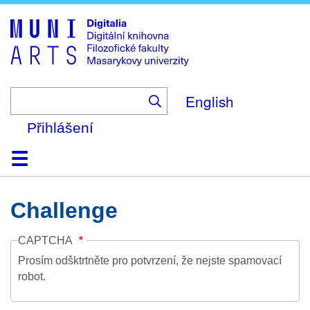
Skip
to
main
content
English
Přihlášení
Domů
Kolekce
Prohlížení
Vyhledávání
O platformě
Nápověda
Kontakt
Digitalia
Challenge
CAPTCHA
Prosím odšktrtněte pro potvrzení, že nejste spamovací
robot.