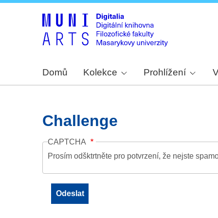
Domů
Kolekce
Prohlížení
V
Challenge
CAPTCHA
Prosím odšktrtněte pro potvrzení, že nejste spamo