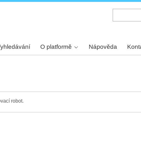
Skip
to
main
content
yhledávání
O platformě
Nápověda
Kont
vací robot.