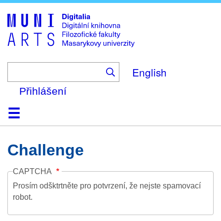
Skip
to
main
content
English
Přihlášení
Domů
Kolekce
Prohlížení
Vyhledávání
O platformě
Nápověda
Kontakt
Digitalia
Challenge
CAPTCHA
Prosím odšktrtněte pro potvrzení, že nejste spamovací
robot.