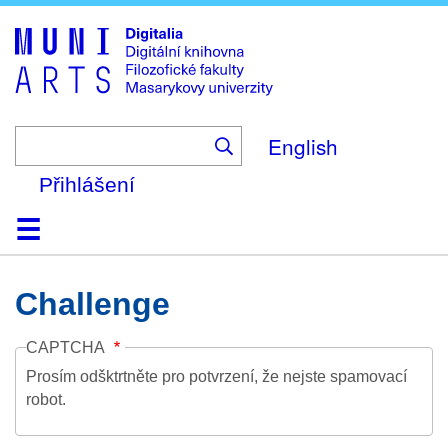
Skip
to
main
content
English
Přihlášení
Domů
Kolekce
Prohlížení
Vyhledávání
O platformě
Nápověda
Kontakt
Digitalia
Challenge
CAPTCHA
Prosím odšktrtněte pro potvrzení, že nejste spamovací
robot.